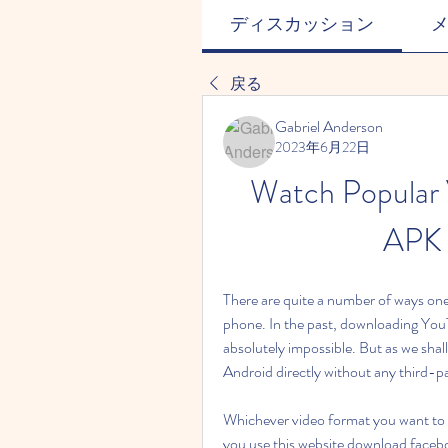
ディスカッション
戻る
Gabriel Anderson
2023年6月22日
Watch Popular 
APK 
There are quite a number of ways one
phone. In the past, downloading You
absolutely impossible. But as we shall
Android directly without any third-pa
Whichever video format you want to
you use this website download facebo