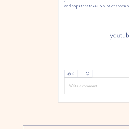
and apps that take up a lot of space 
youtub
0
Write a comment...