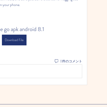
on your phone.
e go apk android 8.1
Download File
0件のコメント