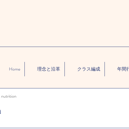
Home
理念と沿革
クラス編成
年間
 nutrition
n