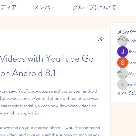
メディア
メンバー
グループについて
メンバ
Gab
Jho
Videos with YouTube Go 
Stri
on Android 8.1
Mar
iyo
iyo989
 can save YouTube videos straight onto your android 
すべて
Tube videos on an Android phone without an app was 
 see in this tutorial, you can now download videos on 
rty mobile application.
 download on your android phone, I would recommend 
ok video, and save yourself the burden of nagging ads 