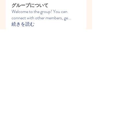
グループについて
Welcome to the group! You can
connect with other members, ge
...
続きを読む
メンバー
blephdormosa1986
フォロー
blephdormosa1986
Martin Smocek
フォロー
iyo989
フォロー
iyo989
jeckadem
フォロー
jeckadem
anexisto1984
フォロー
anexisto1984
すべてのメンバーを表示（8名）