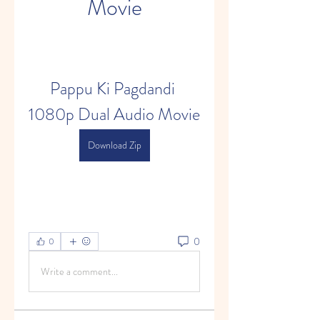
Movie
Pappu Ki Pagdandi 
1080p Dual Audio Movie
Download Zip
0
0
Write a comment...