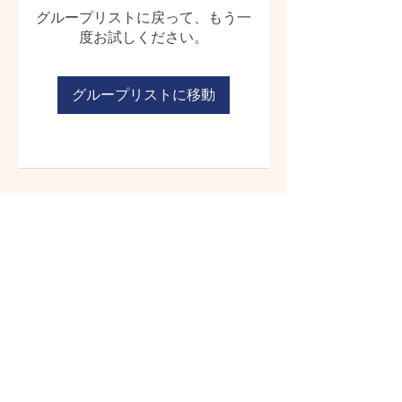
グループリストに戻って、もう一
度お試しください。
グループリストに移動
© 2023 CHOSHI-HOIKUEN
千葉県銚子市若宮町３−２​
Tel:
0479-
24-7226
Instagram はじめました！
​↓フォローしてください❤︎