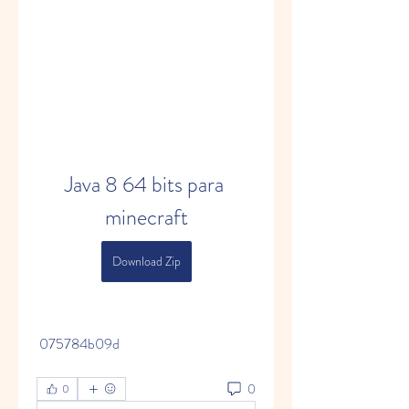
Java 8 64 bits para 
minecraft
Download Zip
 075784b09d
0
0