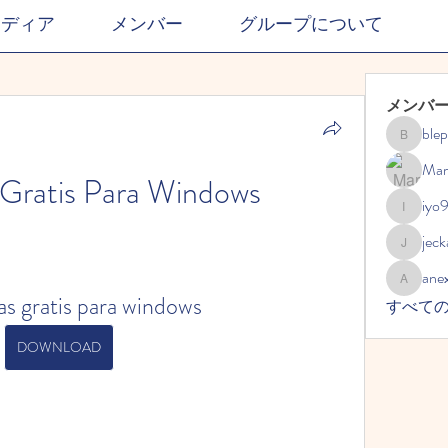
メディア
メンバー
グループについて
メンバ
ble
blephdor
Mar
Gratis Para Windows
iyo
iyo989
jec
jeckadem
ane
anexisto
s gratis para windows
すべて
DOWNLOAD