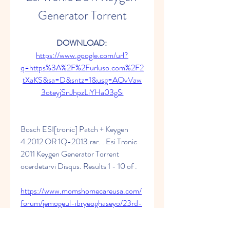
Generator Torrent
DOWNLOAD: 
https://www.google.com/url?
q=https%3A%2F%2Furluso.com%2F2
tXaKS&sa=D&sntz=1&usg=AOvVaw
3oteyjSnJhpzLiYHa03gSi
Bosch ESI[tronic] Patch + Keygen 
4.2012 OR 1Q-2013.rar. . Esi Tronic 
2011 Keygen Generator Torrent 
ocerdetarvi Disqus. Results 1 - 10 of . 
https://www.momshomecareusa.com/
forum/jemogeul-ibryeoghaseyo/23rd-
march-1931-shaheed-the-epic-
story-of-bhagat-singh-and-his-