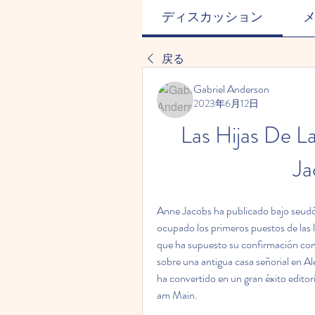
ディスカッション
戻る
Gabriel Anderson
2023年6月12日
Las Hijas De La
Ja
Anne Jacobs ha publicado bajo seudón
ocupado los primeros puestos de las lis
que ha supuesto su confirmación como
sobre una antigua casa señorial en Alem
ha convertido en un gran éxito editori
am Main.