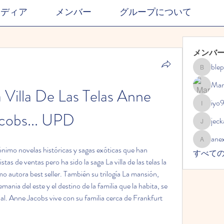
メディア
メンバー
グループについて
メンバ
ble
blephdor
Mar
 Villa De Las Telas Anne 
iyo
iyo989
cobs... UPD
jec
jeckadem
ane
anexisto
imo novelas históricas y sagas exóticas que han 
すべて
tas de ventas pero ha sido la saga La villa de las telas la 
 autora best seller. También su trilogía La mansión, 
ania del este y el destino de la familia que la habita, se 
al. Anne Jacobs vive con su familia cerca de Frankfurt 