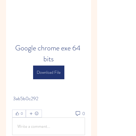
Google chrome exe 64 
bits
Download File
 3ab5b0c292
0
0
Write a comment...