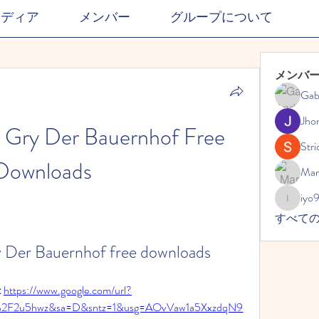
メディア
メンバー
グループについて
メンバ
Gab
Jho
 Gry Der Bauernhof Free 
Stri
Downloads
Mar
iyo
iyo989
すべて
ry Der Bauernhof free downloads
 
https://www.google.com/url?
%2F2u5hwz&sa=D&sntz=1&usg=AOvVaw1a5XxzdqN9