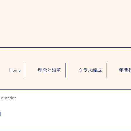
Home
理念と沿革
クラス編成
年間
 nutrition
n