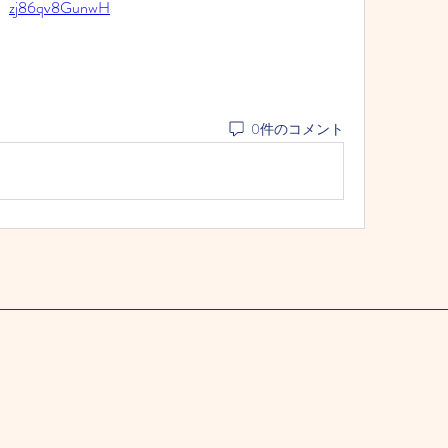
zj86qv8GunwH
0件のコメント