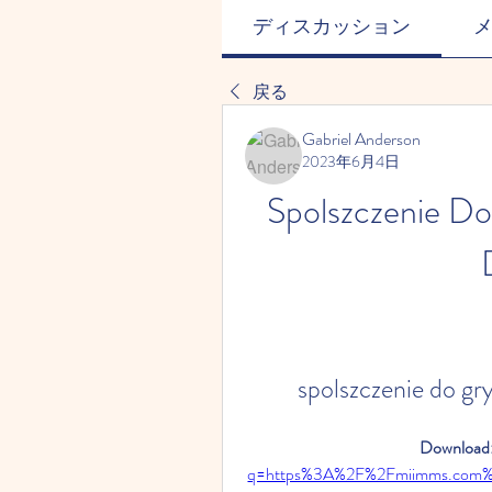
ディスカッション
戻る
Gabriel Anderson
2023年6月4日
Spolszczenie Do
spolszczenie do g
Download:
q=https%3A%2F%2Fmiimms.com