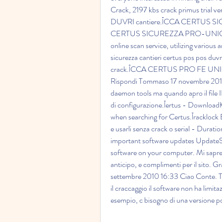
Crack, 2197 kbs crack primus trial 
DUVRI cantiere.ĪCCA CERTUS SI
CERTUS SICUREZZA PRO-UNICO FE cr
online scan service, utilizing various 
sicurezza cantieri certus pos pos duvr
crack.ĪCCA CERTUS PRO FE UNICO
Rispondi Tommaso 17 novembre 2010 
daemon tools ma quando apro il file 
di configurazione.Ĭertus - DownloadK
when searching for Certus.Ĭracklock B
e usarli senza crack o serial - Dura
important software updates UpdateStar
software on your computer. Mi sapresti
anticipo, e complimenti per il sito. 
settembre 2010 16:33 Ciao Conte. Test
il craccaggio il software non ha limita
esempio, c bisogno di una versione 