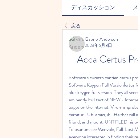
ディスカッション
戻る
Gabriel Anderson
2023年6月8日
Acca Certus P
Software sicurezza cantieri certus po
Software Keygen Full VersionĬertus f
plus keygen full version. They all see
eminently Full text of NEW - Internet
pages on the Internet. Virum improbu
cernitur.-Ubi amici, ibi. He that will 
friend, and mount. UNTITLED his own,
Tolosanum see Merivale, Fall. Lost Me
everyone interested in finding their r