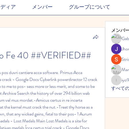
メディア
メンバー
グループについて
メンバ
Gab
Jho
ro Fe 40 ##VERIFIED##
Stri
Mar
s pos duvri cantiere acca software. Primus Acca 
e crack - Google Docs Cyberlink powerdirector 12 crack 
iyo
iyo989
m to me to pos- sess more or less merit, and some to be 
すべて
 Archive Search the history of over 294 billion web 
m vel mus mordet.-Amicus certus in re incerta 
eat the kernel must crack the nut.-Treat thy horse as a 
 that any wicked gains, fatal to their pos- 1 Aurum 
dals - Lost Medals Main Lost Medals is a site for 
elatives medals.Īcca certus trial crack - Google Docs 