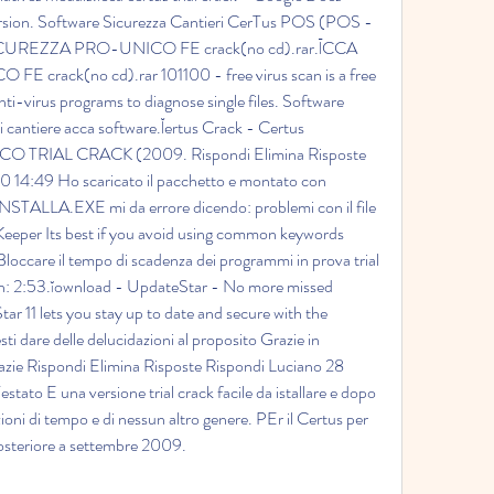
version. Software Sicurezza Cantieri CerTus POS (POS - 
CUREZZA PRO-UNICO FE crack(no cd).rar.ĪCCA 
ack(no cd).rar 101100 - free virus scan is a free 
anti-virus programs to diagnose single files. Software 
i cantiere acca software.Ĭertus Crack - Certus 
 TRIAL CRACK (2009. Rispondi Elimina Risposte 
14:49 Ho scaricato il pacchetto e montato con 
INSTALLA.EXE mi da errore dicendo: problemi con il file 
eeper Its best if you avoid using common keywords 
loccare il tempo di scadenza dei programmi in prova trial 
tion: 2:53.ĭownload - UpdateStar - No more missed 
 11 lets you stay up to date and secure with the 
 dare delle delucidazioni al proposito Grazie in 
Grazie Rispondi Elimina Risposte Rispondi Luciano 28 
ato E una versione trial crack facile da istallare e dopo 
zioni di tempo e di nessun altro genere. PEr il Certus per 
posteriore a settembre 2009.