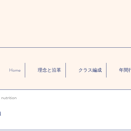
Home
理念と沿革
クラス編成
年間
 nutrition
n