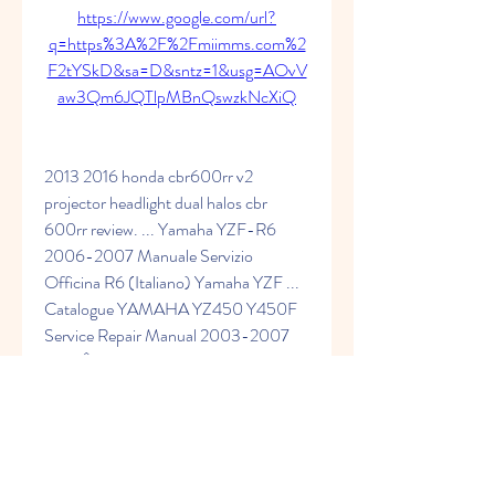
https://www.google.com/url?
q=https%3A%2F%2Fmiimms.com%2
F2tYSkD&sa=D&sntz=1&usg=AOvV
aw3Qm6JQTlpMBnQswzkNcXiQ
2013 2016 honda cbr600rr v2 
projector headlight dual halos cbr 
600rr review. ... Yamaha YZF-R6 
2006-2007 Manuale Servizio 
Officina R6 (Italiano) Yamaha YZF ... 
Catalogue YAMAHA YZ450 Y450F 
Service Repair Manual 2003-2007 
MultiÂ ... 
0
0
Write a comment...