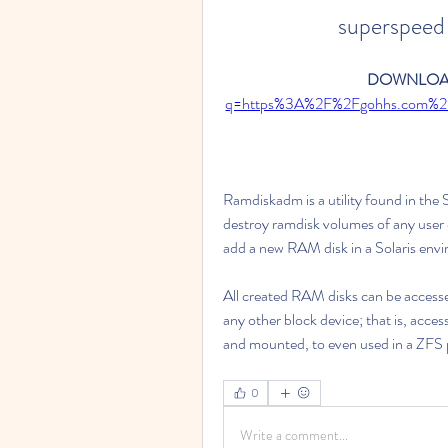
superspeed 
DOWNLOAD
q=https%3A%2F%2Fgohhs.com%
Ramdiskadm is a utility found in the 
destroy ramdisk volumes of any user 
add a new RAM disk in a Solaris envir
All created RAM disks can be accesse
any other block device; that is, access
and mounted, to even used in a ZFS 
0
Write a comment...