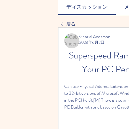
ディスカッション
戻る
Gabriel Anderson
2023年6月2日
Superspeed Ramd
Your PC Per
Can use Physical Address Extension to
to 32-bit versions of Microsoft Wi
in the PCI hole).[14] There is also a
PE Builder with one based on Gavotte