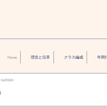
Home
理念と沿革
クラス編成
年間
 nutrition
n