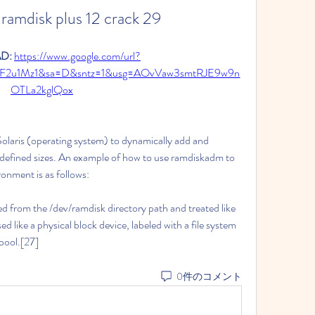
ramdisk plus 12 crack 29
: 
https://www.google.com/url?
2F2u1Mz1&sa=D&sntz=1&usg=AOvVaw3smtRJE9w9n
OTLa2kglQox
Solaris (operating system) to dynamically add and 
defined sizes. An example of how to use ramdiskadm to 
onment is as follows:
d from the /dev/ramdisk directory path and treated like 
ed like a physical block device, labeled with a file system 
pool.[27] 
0件のコメント