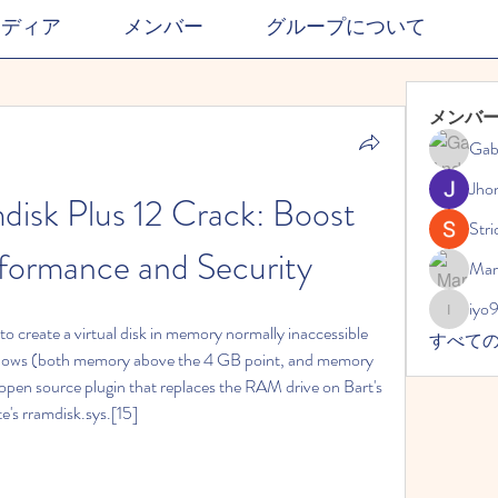
メディア
メンバー
グループについて
メンバ
Gab
Jho
isk Plus 12 Crack: Boost 
Stri
formance and Security
Mar
iyo
iyo989
 create a virtual disk in memory normally inaccessible 
すべて
ndows (both memory above the 4 GB point, and memory 
n open source plugin that replaces the RAM drive on Bart's 
's rramdisk.sys.[15]