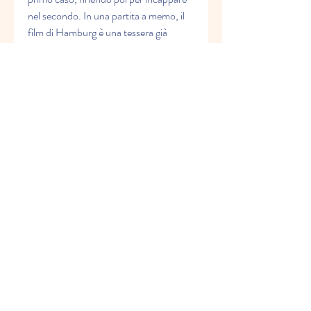
nel secondo. In una partita a memo, il 
film di Hamburg è una tessera già 
scoperta più volte e confusa con mille 
altre, il cui ricordo svanirà, perdendosi 
nella scia dell'eterna galassia dei "buddy 
movie". 041b061a72
0
0
Write a comment...
グループについて
Welcome to the group! You can
connect with other members, ge
...
続きを読む