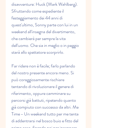
disavventure: Huck (Mark Wahlberg). 
Sfruttando come espediente il 
festeggiamento dei 44 anni di 
quest'ultimo, Sonny parte con lui in un 
weekend all'insegna del divertimento, 
che cambierà per sempre la vita 
dell'uomo. Che sia in meglio o in peggio 
starà allo spettatore scorprirlo.
Far ridere non è facile; farlo parlando 
del nostro presente ancora meno. Si 
può coraggiosamente rischiare 
tentando di rivoluzionare il genere di 
riferimento, oppure camminare su 
percorsi già battuti, ripetendo quanto 
già compiuto con successo da altri. Me 
Time - Un weekend tutto per me tenta 
di addentrarsi nel bosco buio e fitto del 
primo caso, finendo poi per incappare 