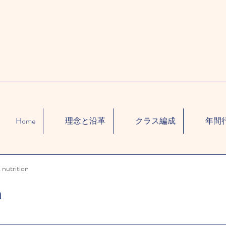
Home
理念と沿革
クラス編成
年間
 nutrition
n