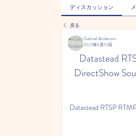
ディスカッション
戻る
Gabriel Anderson
2023年6月10日
Datastead R
DirectShow Sour
Datastead RTSP RTMP