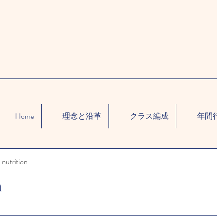
Home
理念と沿革
クラス編成
年間
 nutrition
n