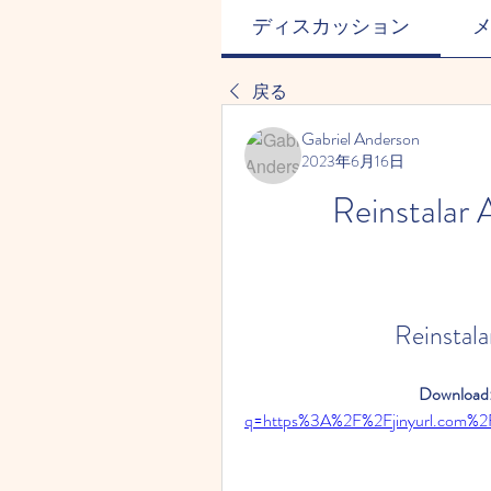
ディスカッション
戻る
Gabriel Anderson
2023年6月16日
Reinstalar
Reinstal
Download:
q=https%3A%2F%2Fjinyurl.com%2