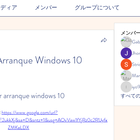
メディア
メンバー
グループについて
メンバ
Gab
Jho
 Arranque Windows 10
Stri
Mar
iyo
iyo989
ar arranque windows 10
すべて
 
https://www.google.com/url?
F2ukkXj&sa=D&sntz=1&usg=AOvVaw1fYjRz0c2R1Jyfx
ZMKeLDX