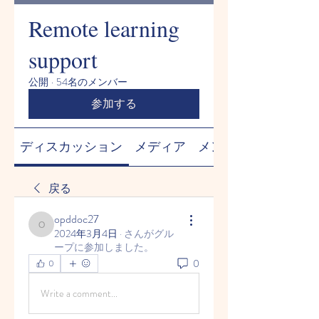
Remote learning
support
公開
·
54名のメンバー
参加する
ディスカッション
メディア
メンバー
戻る
opddoc27
opddoc27
2024年3月4日
·
さんがグル
ープに参加しました。
0
0
Write a comment...