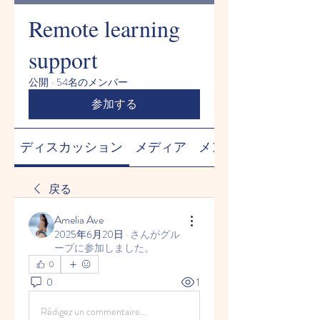
Remote learning
support
公開
·
54名のメンバー
参加する
ディスカッション
メディア
メンバー
戻る
Amelia Ave
2025年6月20日
·
さんがグル
ープに参加しました。
0
0
1
Rédigez un commentaire...