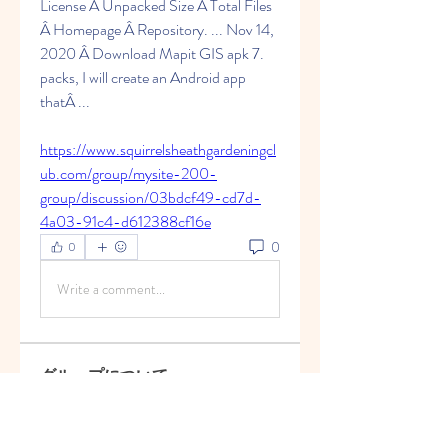
License Â Unpacked Size Â Total Files 
Â Homepage Â Repository. ... Nov 14, 
2020 Â Download Mapit GIS apk 7. 
packs, I will create an Android app 
thatÂ ... 
https://www.squirrelsheathgardeningcl
ub.com/group/mysite-200-
group/discussion/03bdcf49-cd7d-
4a03-91c4-d612388cf16e
0
0
Write a comment...
グループについて
Welcome to the group! You can
connect with other members, ge
...
続きを読む