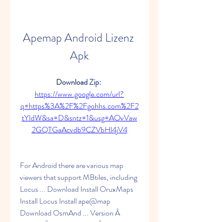
Apemap Android Lizenz 
Apk
Download Zip: 
https://www.google.com/url?
q=https%3A%2F%2Fgohhs.com%2F2
tYIdW&sa=D&sntz=1&usg=AOvVaw
2GQTGaAcvdb9CZVbHl4jV4
For Android there are various map 
viewers that support MBtiles, including 
Locus ... Download Install OruxMaps 
Install Locus Install ape@map 
Download OsmAnd ... Version Â 