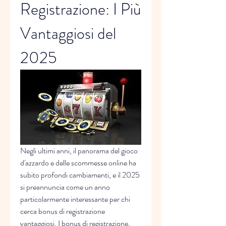
Registrazione: I Più 
Vantaggiosi del 
2025
Negli ultimi anni, il panorama del gioco 
d'azzardo e delle scommesse online ha 
subito profondi cambiamenti, e il 2025 
si preannuncia come un anno 
particolarmente interessante per chi 
cerca bonus di registrazione 
vantaggiosi. I bonus di registrazione, 