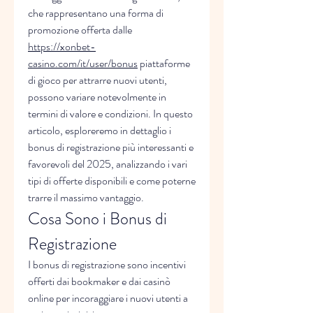
che rappresentano una forma di 
promozione offerta dalle 
https://xonbet-
casino.com/it/user/bonus
 piattaforme 
di gioco per attrarre nuovi utenti, 
possono variare notevolmente in 
termini di valore e condizioni. In questo 
articolo, esploreremo in dettaglio i 
bonus di registrazione più interessanti e 
favorevoli del 2025, analizzando i vari 
tipi di offerte disponibili e come poterne 
trarre il massimo vantaggio.
Cosa Sono i Bonus di 
Registrazione
I bonus di registrazione sono incentivi 
offerti dai bookmaker e dai casinò 
online per incoraggiare i nuovi utenti a 