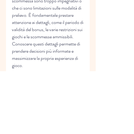
scommessa sono troppo impegnativi o 
che ci sono limitazioni sulle modalità di 
prelievo. È fondamentale prestare 
attenzione ai dettagli, come il periodo di 
validità del bonus, le varie restrizioni sui 
giochi e le scommesse ammissibili. 
Conoscere questi dettagli permette di 
prendere decisioni più informate e 
massimizzare la propria esperienza di 
gioco.
Scelte Strategiche per 
Sfruttare al Massimo i 
Bonus
Per sfruttare al meglio i bonus di 
registrazione, è essenziale adottare una 
strategia mirata. Prima di tutto, è 
consigliabile confrontare diverse offerte 
tra vari bookmaker e casinò, prestando 