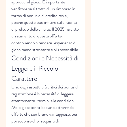
approcci al gioco. È importante 
verificare se si tratta di un rimborso in 
forma di bonus o di credito reale, 
poiché questo può influire sulla facilità 
di prelievo delle vincite. Il 2025 ha visto 
un aumento di queste offerte, 
contribuendo a rendere l'esperienza di 
gioco meno stressante e più accessibile.
Condizioni e Necessità di 
Leggere il Piccolo 
Carattere
Uno degli aspetti più critici dei bonus di 
registrazione è la necessità di leggere 
attentamente i termini e le condizioni. 
Molti giocatori si lasciano attrarre da 
offerte che sembrano vantaggiose, per 
poi scoprire che i requisiti di 