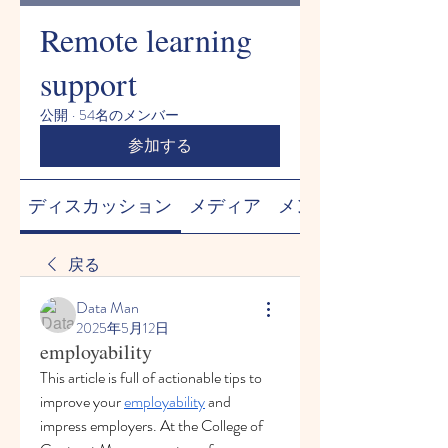
Remote learning
support
公開
·
54名のメンバー
参加する
ディスカッション
メディア
メンバー
戻る
Data Man
2025年5月12日
employability
This article is full of actionable tips to 
improve your 
employability
 and 
impress employers. At the College of 