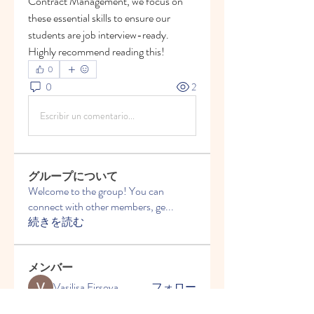
Contract Management, we focus on 
these essential skills to ensure our 
students are job interview-ready. 
Highly recommend reading this!
0
0
2
Escribir un comentario...
グループについて
Welcome to the group! You can
connect with other members, ge
...
続きを読む
メンバー
Vasilisa Firsova
フォロー
Elena Angor
フォロー