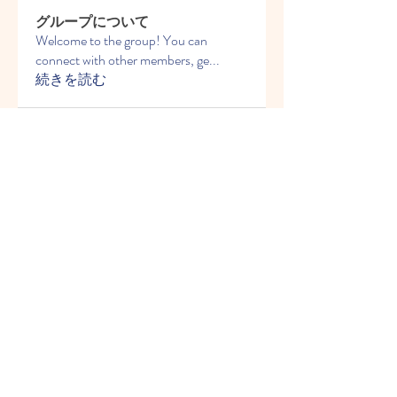
グループについて
Welcome to the group! You can
connect with other members, ge
...
続きを読む
メンバー
Vasilisa Firsova
フォロー
Elena Angor
フォロー
Anthony Mills
フォロー
Sussie
フォロー
Ryan Lucas
フォロー
すべてのメンバーを表示（54
名）