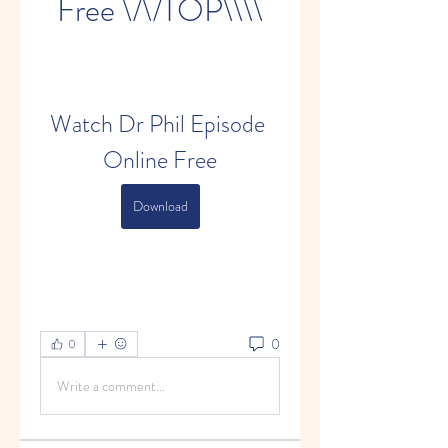
Free \/\/TOP\\\\
Watch Dr Phil Episode 
Online Free
Download
0
0
Write a comment...