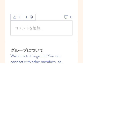
0
0
コメントを追加…
グループについて
Welcome to the group! You can
connect with other members, ge
...
続きを読む
メンバー
Vasilisa Firsova
フォロー
Elena Angor
フォロー
Anthony Mills
フォロー