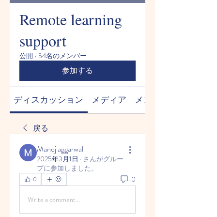
Remote learning
support
公開
·
54名のメンバー
参加する
ディスカッション
メディア
メンバー
戻る
Manoj aggarwal
2025年3月1日
·
さんがグルー
プに参加しました。
0
0
Write a comment...