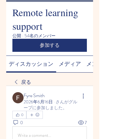
Remote learning
support
公開
·
54名のメンバー
参加する
ディスカッション
メディア
メンバー
戻る
Fyre Smith
2026年6月16日
·
さんがグル
ープに参加しました。
0
0
7
Write a comment...