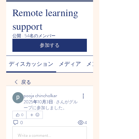
Remote learning
support
公開
·
54名のメンバー
参加する
ディスカッション
メディア
メンバー
戻る
pooja chincholkar
2025年10月3日
·
さんがグル
ープに参加しました。
0
0
4
Write a comment...