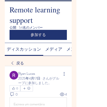
Remote learning
support
公開
·
54名のメンバー
参加する
ディスカッション
メディア
メンバー
戻る
Ryan Lucas
2025年4月17日
·
さんがグル
ープに参加しました。
0
0
4
Escreva um comentário