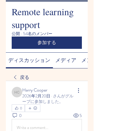
Remote learning
support
公開
·
54名のメンバー
参加する
ディスカッション
メディア
メンバー
戻る
Harry Cooper
Harry Cooper
2026年2月20日
·
さんがグル
ープに参加しました。
0
0
5
Write a comment...