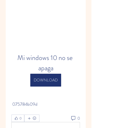
Mi windows 10 no se 
apaga
DOWNLOAD
 075784b09d
0
0