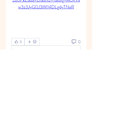
w3z3JyG0J3lM14DLgdyTNaR
0
0
Write a comment...
グループについて
Welcome to the group! You can
connect with other members, ge
...
続きを読む
メンバー
Vasilisa Firsova
フォロー