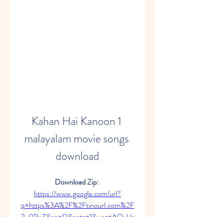
Kahan Hai Kanoon 1 
malayalam movie songs 
download
Download Zip: 
https://www.google.com/url?
q=https%3A%2F%2Ftinourl.com%2F
2u0PxZ&sa=D&sntz=1&usg=AOvVa