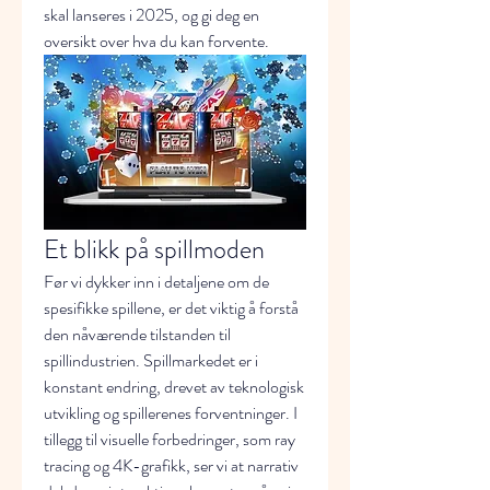
skal lanseres i 2025, og gi deg en 
oversikt over hva du kan forvente.
Et blikk på spillmoden
Før vi dykker inn i detaljene om de 
spesifikke spillene, er det viktig å forstå 
den nåværende tilstanden til 
spillindustrien. Spillmarkedet er i 
konstant endring, drevet av teknologisk 
utvikling og spillerenes forventninger. I 
tillegg til visuelle forbedringer, som ray 
tracing og 4K-grafikk, ser vi at narrativ 