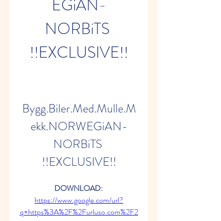
EGiAN-
NORBiTS 
!!EXCLUSIVE!!
Bygg.Biler.Med.Mulle.M
ekk.NORWEGiAN-
NORBiTS 
!!EXCLUSIVE!!
DOWNLOAD: 
https://www.google.com/url?
q=https%3A%2F%2Furluso.com%2F2