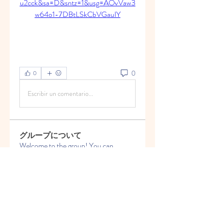
u2cck&sa=D&sntz=1&usg=AOvVaw3
w64o1-7DBtLSkCbVGauIY
0
0
Escribir un comentario...
グループについて
Welcome to the group! You can
connect with other members, ge
...
続きを読む
メンバー
Vasilisa Firsova
フォロー