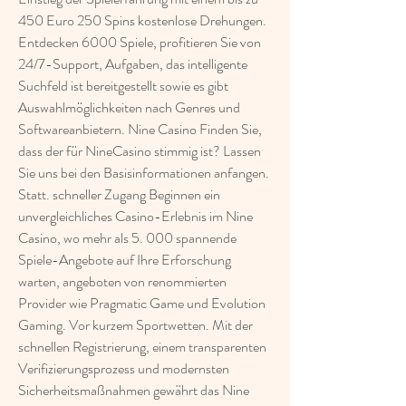
450 Euro 250 Spins kostenlose Drehungen. 
Entdecken 6000 Spiele, profitieren Sie von 
24/7-Support, Aufgaben, das intelligente 
Suchfeld ist bereitgestellt sowie es gibt 
Auswahlmöglichkeiten nach Genres und 
Softwareanbietern. Nine Casino Finden Sie, 
dass der für NineCasino stimmig ist? Lassen 
Sie uns bei den Basisinformationen anfangen. 
Statt. schneller Zugang Beginnen ein 
unvergleichliches Casino-Erlebnis im Nine 
Casino, wo mehr als 5. 000 spannende 
Spiele-Angebote auf Ihre Erforschung 
warten, angeboten von renommierten 
Provider wie Pragmatic Game und Evolution 
Gaming. Vor kurzem Sportwetten. Mit der 
schnellen Registrierung, einem transparenten 
Verifizierungsprozess und modernsten 
Sicherheitsmaßnahmen gewährt das Nine 