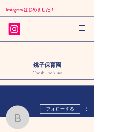
Instagram はじめました！​
銚子保育園
Choshi-hoikuen
その他
フォローする
blephdormosa1986