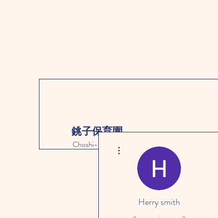
銚子保育園
Choshi-hoikuen
その他
Herry smith